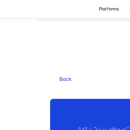
Platforms
Back
نوع من مقاييس التقييم يُستخدم لقياس المواقف أو الآراء، عادة من خلال مقياس من "موافق بشدة" إلى "غير موافق بشدة". شائع في 