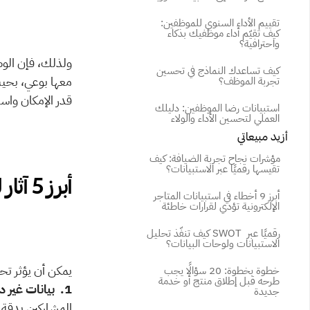
تقييم الأداء السنوي للموظفين: 
كيف تقيّم أداء موظفيك بذكاء 
واحترافية؟
كيف تساعدك النماذج في تحسين 
تجربة الموظف؟
قدر الإمكان واستب
استبيانات رضا الموظفين: دليلك 
العملي لتحسين الأداء والولاء
أزيد مبيعاتي
مؤشرات نجاح تجربة الضيافة: كيف 
تقيسها رقميًا عبر الاستبيانات؟
أبرز 5 آثار لتحيّز الاستبيانات؟
أبرز 9 أخطاء في استبيانات المتاجر 
الإلكترونية تؤدي لقرارات خاطئة
كيف تنفّذ تحليل SWOT رقميًا عبر 
الاستبيانات ولوحات البيانات؟
يمكن أن يؤثر تح
خطوة بخطوة: 20 سؤالًا يجب 
طرحه قبل إطلاق منتج أو خدمة 
1.  بيانات غير دقيقة:
جديدة
المشاركين بدقة.