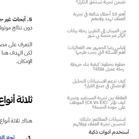
تضمن تجربة تستحق التكرار؟
أهم 10 أخطاء شائعة في تجربة 
5. أبحاث غير حاسمة: 
العملاء تهدد ولاءهم
دون نتائج موثوق
من الميدان إلى التقرير: رحلة بيانات 
الزائر عبر منصة بي شور
قياس رضا الجمهور بعد الفعاليات: 
أهم الأسئلة التي يجب طرحها
الإمكان. 
خطوة بخطوة: كيفية بناء خريطة 
رحلة عميل فعّالة؟ 
كيف تدعم الاستبيانات التحليل 
الإحصائي في صنع القرار؟
ثلاثة أنوا
العلاقة بين تجربة المستفيد وتجربة 
الموظف (CX Vs EX): كيف تؤثر 
على جودة الخدمة؟
استبيانات المطاعم: دليلك 
هناك ثلاثة أنواع
لتحسين تجربة العملاء وولائهم
أستخدم أدوات ذكية
 1.         
تحيّز العينة (ias