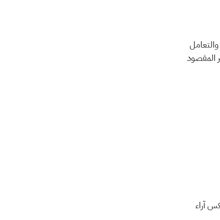
ولذلك، فإن الوصول إلى بيانات دقيقة وموثوقة يتطلب أولًا فهم أنواع التحيّز المحتملة والتعامل 
معها بوعي، بحيث لا تؤثر على استبيانك وتشوّه نتائجه. الهدف هنا هو تقليل التحيّز غير المقصود 
 الانحياز يؤدي إلى إجابات قد تكون غير صادقة أو متطرفة، ولا تعكس آراء 