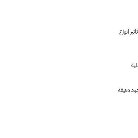
يحدث عندما يجيب المستجيبون على الأسئلة بشكل غير دقيق أو غير صادق، أو تحت تأثير أنواع 
يحدث عندما يحاول منشئو الاستبيان أو المحاورون، بوعي أو دون وعي، التأثير على عملية 
إن فهم هذه التحيزات ومعالجتها في الاستبيان أمر بالغ الأهمية لضمان الحصول على ردود دقيقة 