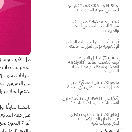
كيف تختار بين CSAT و NPS و 
CES لتحسين تجربة العملاء
كيف يراك عملاؤك؟ دليل اختبار 
تجربة العميل لتحسين الولاء 
والمبيعات
أبرز 9 أخطاء في استبيانات المتاجر 
الإلكترونية تؤدي لقرارات خاطئة
تحليل الاتجاهات (Trends 
Analysis) كيف تكتشف أنماط 
العملاء والموظفين من البيانات 
المتكررة؟
ما هو الاستبيان المصغّر؟ دليل 
شامل للحصول على رؤى سريعة
تدعم اتخاذ قرار
كيف تنفّذ تحليل SWOT رقميًا عبر 
الاستبيانات ولوحات البيانات؟
ناقشنا سابقًا أو
إرهاق الاستبيانات: كيف تتغلب 
على فقدان المشاركين بـ10 
استراتيجيات ذكية
والحفاظ على است
أطور فريقي