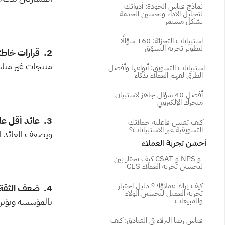
نماذج قياس الجودة: أدواتك 
لتحليل الأداء وتحسين الخدمة 
بشكل مستمر
استبيانات التجزئة: 60+ سؤالًا 
لتطوير تجربة التسوّق
2.  قرارات خاطئة:
منتجات غير مناسب
استبيانات التسويق: أنواعها وأفضل 
الطرق لفهم العملاء بذكاء
أفضل 40 سؤال جاهز لاستبيان 
متجرك الإلكتروني
3.  عائد أقل على الاستثمار: 
كيف تقيس فاعلية حملاتك 
التسويقية عبر الاستبيانات؟
ويضعف العائد ال
 أحسّن تجربة العملاء
كيف تختار بين CSAT و NPS و 
CES لتحسين تجربة العملاء
كيف يراك عملاؤك؟ دليل اختبار 
4.  ضعف الثقة:
تجربة العميل لتحسين الولاء 
بالمؤسسة ويؤثر
والمبيعات
قياس رضا النزلاء في الفنادق: كيف 