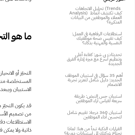
تحليل الاتجاهات (Trends 
Analysis) كيف تكتشف أنماط 
العملاء والموظفين من البيانات 
المتكررة؟
ما هو التح
استطلاعات الرفاهية في العمل: 
كيف تقيس صحة موظفيك 
النفسية والمهنية بذكاء؟
تحديثات بي شور: كفاءة أعلى 
وتنظيم أسرع مع ميزة إدارة الفرق 
الجديدة
أهم 35 سؤال في استبيان الموظف 
الجديد: دليل شامل لتعزيز تجربة 
الانضمام
الاستبيان ويبعد
استبيان جس النبض: طريقة 
سريعة لقياس آراء الموظفين
استبيان 360 درجة: تقييم شامل 
لتحسين أداء الموظفين
القرارات الذكية تبدأ من هنا: لماذا 
ذاتية ولا يمكن 
تحتاج شركتك إلى استبيانات دورية؟