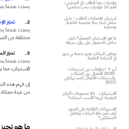
مؤشرات رضا الطلاب في المدارس: 
يحدث عندما يتم 
أهم 10 مؤشرات يجب متابعتها
استبيان اهتمامات الطلاب : دليل 
2.         
تحيّز الإجابة (ias
شامل لبناء بيئة تعليمية تفاعلية 
ومحفزة
مختلفة من الضغ
ما هو الاستبيان المصغّر؟ دليل 
شامل للحصول على رؤى سريعة
3.         تحيّز المحاور (Interviewer Bias):
توطين البيانات ودور منصة بي شور 
في السيادة الرقمية
الاستبيان، مما ي
أبرز 7  اختلافات بين استبيانات 
الأعمال بين الشركات (B2B) 
واستبيانات الأعمال للمستهلكين 
(B2C)
من عينة ممثلة.
مجموعات التركيز VS  الاستبيانات 
الرقمية: أيهما الأنسب لبحثك؟
الاستبيانات القائمة على الصور: 
كيف تُعزز دقة البيانات وتفاعل 
المشاركين؟
ما هو تحيز المحاور (s
الاستبيانات الحوارية مقابل 