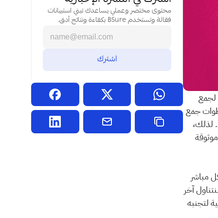
محتوى مختصر وعملي يساعدك تبني استبيانات 
فعّالة وتستخدم BSure بكفاءة ونتائج أدق.
هل فكرت يومًا في مدى حيادية الاستبيانات التي نملأها أو نجريها؟ رغم أنها تبدو أدوات لجمع 
المعلومات بلا تحيّز، إلا أنها في الواقع مرآة تعكس انحيازات مختلفة في كل خطوة من خطوات جمع 
البيانات، سواء في اختيار العينة، صياغة الأسئلة، أو طريقة تفاعل المحاور مع المشاركين. لذلك، 
من الضروري التعرف على هذه الانحيازات وكيفية التعامل معها لضمان بيانات دقيقة وموثوقة 
، حيث يؤثر كل منهما بشكل مباشر 
على دقة النتائج من خلال اختيار المشاركين وطريقة تقديم إجاباتهم. في هذا المقال، سنتناول آخر 
أنواع التحيز: تحيّز المحاور، نستعرض أنواعه المختلفة، ونسلط الضوء على الطرق العملية لتجنبه 