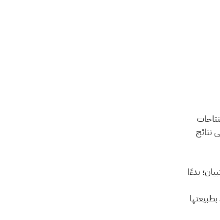
التحيّز أو الانحياز (Bias) هو أي انحراف منهجي يؤدي إلى جعل نتائج الاستبيان أو الاستنتاجات 
المستخلصة منه لا تعكس الواقع بدقة. وبعبارة أخرى، أي فعل أو قرار يمكن أن يؤثر على نتائج 
قد يكون التحيّز مقصودًا أو غير مقصود، ويمكن أن يحدث في أي مرحلة من مراحل الاستبيان؛ بدءًا 
الاستطلاعات دقةً وإتقانًا قد تظل معرّضة لشيء من التحيّز الغير مقصود، لأن آراء الأفراد بطبيعتها 