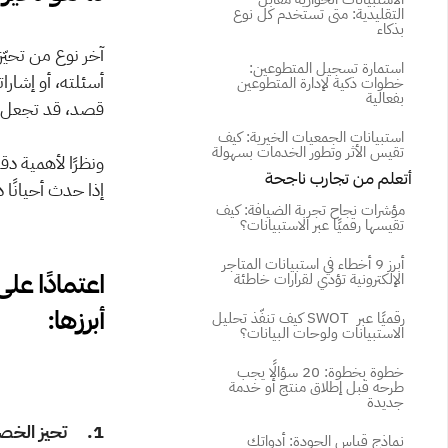
التقليدية: متى تستخدم كل نوع 
بذكاء
استمارة تسجيل المتطوعين: 
خطوات ذكية لإدارة المتطوعين 
بفعالية
قصد، قد تجعل الم
استبيانات الجمعيات الخيرية: كيف 
تقيس الأثر وتطور الخدمات بسهولة
 أتعلم من تجارب ناجحة
إذا حدث أحيانًا 
مؤشرات نجاح تجربة الضيافة: كيف 
تقيسها رقميًا عبر الاستبيانات؟
أبرز 9 أخطاء في استبيانات المتاجر 
الإلكترونية تؤدي لقرارات خاطئة
أبرزها: 
كيف تنفّذ تحليل SWOT رقميًا عبر 
الاستبيانات ولوحات البيانات؟
خطوة بخطوة: 20 سؤالًا يجب 
طرحه قبل إطلاق منتج أو خدمة 
جديدة
1.     تحيز الخصائص المطلوبة (Demand characteristic bias)
نماذج قياس الجودة: أدواتك 