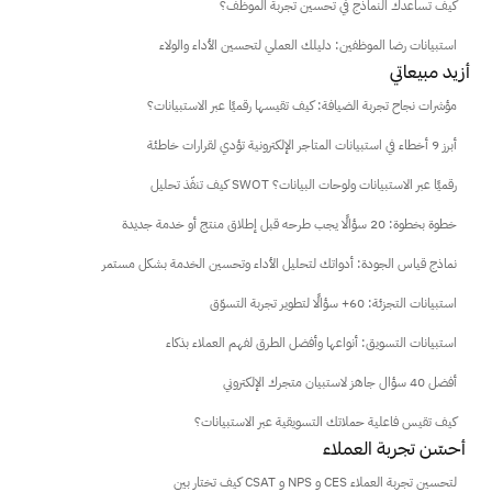
كيف تساعدك النماذج في تحسين تجربة الموظف؟
استبيانات رضا الموظفين: دليلك العملي لتحسين الأداء والولاء
أزيد مبيعاتي
مؤشرات نجاح تجربة الضيافة: كيف تقيسها رقميًا عبر الاستبيانات؟
أبرز 9 أخطاء في استبيانات المتاجر الإلكترونية تؤدي لقرارات خاطئة
كيف تنفّذ تحليل SWOT رقميًا عبر الاستبيانات ولوحات البيانات؟
خطوة بخطوة: 20 سؤالًا يجب طرحه قبل إطلاق منتج أو خدمة جديدة
نماذج قياس الجودة: أدواتك لتحليل الأداء وتحسين الخدمة بشكل مستمر
استبيانات التجزئة: 60+ سؤالًا لتطوير تجربة التسوّق
استبيانات التسويق: أنواعها وأفضل الطرق لفهم العملاء بذكاء
أفضل 40 سؤال جاهز لاستبيان متجرك الإلكتروني
كيف تقيس فاعلية حملاتك التسويقية عبر الاستبيانات؟
 أحسّن تجربة العملاء
كيف تختار بين CSAT و NPS و CES لتحسين تجربة العملاء