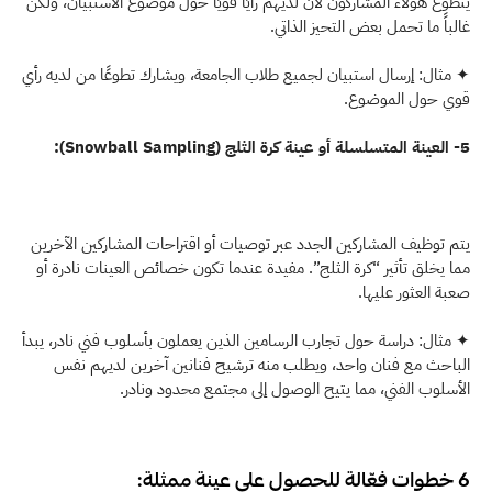
يتطوع هؤلاء المشاركون لأن لديهم رأيًا قويًا حول موضوع الاستبيان، ولكن 
غالباً ما تحمل بعض التحيز الذاتي. 
✦ مثال: إرسال استبيان لجميع طلاب الجامعة، ويشارك تطوعًا من لديه رأي 
قوي حول الموضوع. 
5- العينة المتسلسلة أو عينة كرة الثلج (Snowball Sampling):
يتم توظيف المشاركين الجدد عبر توصيات أو اقتراحات المشاركين الآخرين 
مما يخلق تأثير “كرة الثلج”. مفيدة عندما تكون خصائص العينات نادرة أو 
صعبة العثور عليها.
✦ مثال: دراسة حول تجارب الرسامين الذين يعملون بأسلوب فني نادر، يبدأ 
الباحث مع فنان واحد، ويطلب منه ترشيح فنانين آخرين لديهم نفس 
الأسلوب الفني، مما يتيح الوصول إلى مجتمع محدود ونادر.
6 خطوات فعّالة للحصول على عينة ممثلة: