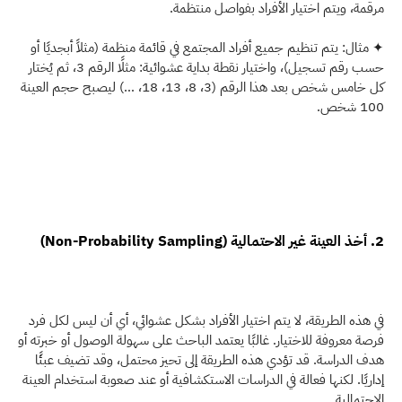
مرقمة، ويتم اختيار الأفراد بفواصل منتظمة.
✦ مثال: يتم تنظيم جميع أفراد المجتمع في قائمة منظمة (مثلاً أبجديًا أو 
حسب رقم تسجيل)، واختيار نقطة بداية عشوائية: مثلًا الرقم 3، ثم يُختار 
كل خامس شخص بعد هذا الرقم (3، 8، 13، 18، …) ليصبح حجم العينة 
100 شخص.
2. أخذ العينة غير الاحتمالية (Non-Probability Sampling)
في هذه الطريقة، لا يتم اختيار الأفراد بشكل عشوائي، أي أن ليس لكل فرد 
فرصة معروفة للاختيار. غالبًا يعتمد الباحث على سهولة الوصول أو خبرته أو 
هدف الدراسة. قد تؤدي هذه الطريقة إلى تحيز محتمل، وقد تضيف عبئًا 
إداريًا. لكنها فعالة في الدراسات الاستكشافية أو عند صعوبة استخدام العينة 
الاحتمالية.