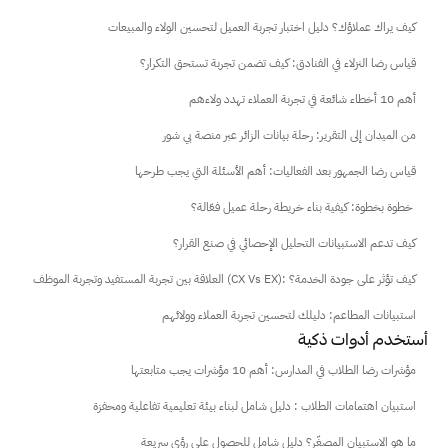
كيف يراك عملاؤك؟ دليل اختبار تجربة العميل لتحسين الولاء والمبيعات
قياس رضا النزلاء في الفنادق: كيف تضمن تجربة تستحق التكرار؟
أهم 10 أخطاء شائعة في تجربة العملاء تهدد ولاءهم
من الميدان إلى التقرير: رحلة بيانات الزائر عبر منصة بي شور
قياس رضا الجمهور بعد الفعاليات: أهم الأسئلة التي يجب طرحها
خطوة بخطوة: كيفية بناء خريطة رحلة عميل فعّالة؟ 
كيف تدعم الاستبيانات التحليل الإحصائي في صنع القرار؟
العلاقة بين تجربة المستفيد وتجربة الموظف (CX Vs EX): كيف تؤثر على جودة الخدمة؟
استبيانات المطاعم: دليلك لتحسين تجربة العملاء وولائهم
أستخدم أدوات ذكية
مؤشرات رضا الطلاب في المدارس: أهم 10 مؤشرات يجب متابعتها
استبيان اهتمامات الطلاب : دليل شامل لبناء بيئة تعليمية تفاعلية ومحفزة
ما هو الاستبيان المصغّر؟ دليل شامل للحصول على رؤى سريعة