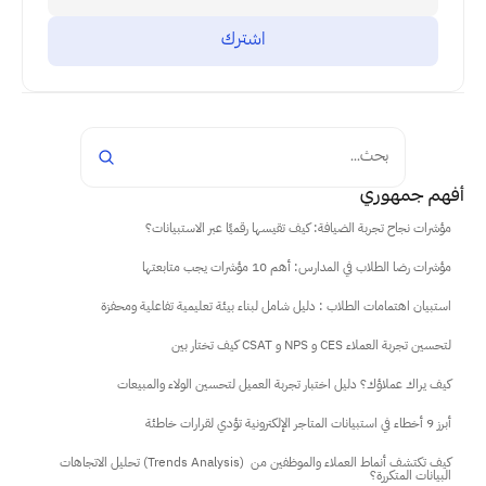
بحث...
أفهم جمهوري
مؤشرات نجاح تجربة الضيافة: كيف تقيسها رقميًا عبر الاستبيانات؟
مؤشرات رضا الطلاب في المدارس: أهم 10 مؤشرات يجب متابعتها
استبيان اهتمامات الطلاب : دليل شامل لبناء بيئة تعليمية تفاعلية ومحفزة
كيف تختار بين CSAT و NPS و CES لتحسين تجربة العملاء
كيف يراك عملاؤك؟ دليل اختبار تجربة العميل لتحسين الولاء والمبيعات
أبرز 9 أخطاء في استبيانات المتاجر الإلكترونية تؤدي لقرارات خاطئة
تحليل الاتجاهات (Trends Analysis) كيف تكتشف أنماط العملاء والموظفين من 
البيانات المتكررة؟