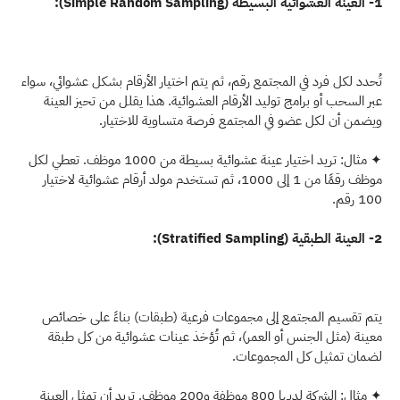
1- العينة العشوائية البسيطة (Simple Random Sampling):
تُحدد لكل فرد في المجتمع رقم، ثم يتم اختيار الأرقام بشكل عشوائي، سواء 
عبر السحب أو برامج توليد الأرقام العشوائية. هذا يقلل من تحيز العينة 
ويضمن أن لكل عضو في المجتمع فرصة متساوية للاختيار.
✦ مثال: تريد اختيار عينة عشوائية بسيطة من 1000 موظف. تعطي لكل 
موظف رقمًا من 1 إلى 1000، ثم تستخدم مولد أرقام عشوائية لاختيار 
100 رقم.
2- العينة الطبقية (Stratified Sampling):
يتم تقسيم المجتمع إلى مجموعات فرعية (طبقات) بناءً على خصائص 
معينة (مثل الجنس أو العمر)، ثم تُؤخذ عينات عشوائية من كل طبقة 
لضمان تمثيل كل المجموعات.
✦ مثال: الشركة لديها 800 موظفة و200 موظف. تريد أن تمثل العينة 