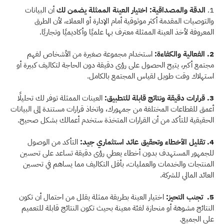
1. 
الدقة والمصداقية: اختيار العينة الممثلة يضمن لك
 أن البيانات 
والتوصيات المقدمة أكثر موثوقية أمام الإدارة أو العملاء، لأن الطرق 
المعروفة لأخذ العينة الممثلة معترف بها علميًا وأكاديميًا وتجاريًا.
2. الفعالية والكفاءة:
 استخدام مجموعة صغيرة من الأشخاص لفهم 
مجتمع أكبر، يتيح الحصول على رؤى دقيقة دون الحاجة لتكاليف كبيرة أو 
استهلاك وقت طويل لقياس المجتمع بالكامل.
3. قرارات دقيقة ونتائج قابلة للتطبيق:
 العينات الممثلة توفر لك تحليلًا 
أعمق للقطاعات المختلفة من جمهورك، واتخاذ قرارات مستندة إلى البيانات 
الحقيقية للتأكد من أن القرارات المتخذة ستخدم أعمالك بشكل صحيح.
4. تقليل الأخطاء وتحقيق عائد استثماري جيد: 
التأكد من الوصول 
للجمهور المستهدف بدون أخطاء يعطي رؤى دقيقة تساعد على تحسين 
المنتجات والخدمات والعمليات، بأقل التكاليف مما يساهم في تحسين 
العائد المالي للشركة.
5.  تجنب التحيز: 
اختيار العينة بطريقة ممثلة يقلل من احتمال أن تكون 
النتائج مشوهة أو منحازة لفئة معينة بحيث تكون النتائج قابلة للتعميم 
على الجميع.