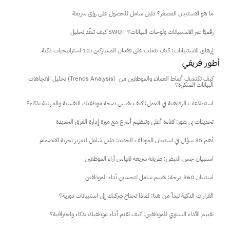
ما هو الاستبيان المصغّر؟ دليل شامل للحصول على رؤى سريعة
كيف تنفّذ تحليل SWOT رقميًا عبر الاستبيانات ولوحات البيانات؟
إرهاق الاستبيانات: كيف تتغلب على فقدان المشاركين بـ10 استراتيجيات ذكية
أطور فريقي
تحليل الاتجاهات (Trends Analysis) كيف تكتشف أنماط العملاء والموظفين من 
البيانات المتكررة؟
استطلاعات الرفاهية في العمل: كيف تقيس صحة موظفيك النفسية والمهنية بذكاء؟
تحديثات بي شور: كفاءة أعلى وتنظيم أسرع مع ميزة إدارة الفرق الجديدة
أهم 35 سؤال في استبيان الموظف الجديد: دليل شامل لتعزيز تجربة الانضمام
استبيان جس النبض: طريقة سريعة لقياس آراء الموظفين
استبيان 360 درجة: تقييم شامل لتحسين أداء الموظفين
القرارات الذكية تبدأ من هنا: لماذا تحتاج شركتك إلى استبيانات دورية؟
تقييم الأداء السنوي للموظفين: كيف تقيّم أداء موظفيك بذكاء واحترافية؟