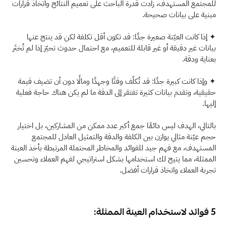
للمجتمع المستهدف، زادت قدرة الباحث على تعميم النتائج واتخاذ قرارات 
مبنية على بيانات صحيحة.
✦ إذا كانت العيّنة صغيرة جدًا: قد تكون أقل تكلفة لكن قد ينتج عنها 
بيانات غير دقيقة أو غير قابلة للتعميم، مع احتمال حدوث تحيّز إذا لم تُختَر 
بعناية ودقة.
✦ وإذا كانت كبيرة جدًا: قد تُكلّف وقتًا وجهدًا ومالًا دون أن تضيف قيمة 
حقيقية، وتقدم بيانات كثيرة تفتقر إلى الدقة ما لم يكن هناك حاجة فعلية 
إليها.
بالتالي، الهدف ليس دائمًا جمع أكبر عدد ممكن من المشاركين، بل اختيار 
حجم عيّنة مثالي يوازن بين الكلفة والدقة والتمثيل العادل للمجتمع 
المستهدف، مع فهم جيد للفوائد والمخاطر المحتملة المرتبطة بأخذ العينة 
الممثلة، مما يتيح لك استخدامها بشكل استراتيجي لفهم العملاء وتحسين 
تجربة العملاء واتخاذ قرارات أفضل.
5 فوائد لاستخدام العينة الممثلة: