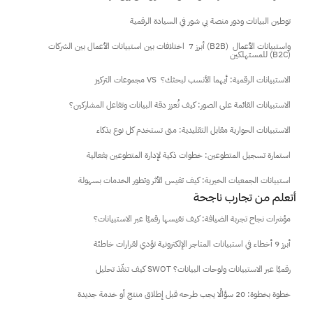
توطين البيانات ودور منصة بي شور في السيادة الرقمية
أبرز 7  اختلافات بين استبيانات الأعمال بين الشركات (B2B) واستبيانات الأعمال 
للمستهلكين (B2C)
مجموعات التركيز VS  الاستبيانات الرقمية: أيهما الأنسب لبحثك؟
الاستبيانات القائمة على الصور: كيف تُعزز دقة البيانات وتفاعل المشاركين؟
الاستبيانات الحوارية مقابل التقليدية: متى تستخدم كل نوع بذكاء
استمارة تسجيل المتطوعين: خطوات ذكية لإدارة المتطوعين بفعالية
استبيانات الجمعيات الخيرية: كيف تقيس الأثر وتطور الخدمات بسهولة
 أتعلم من تجارب ناجحة
مؤشرات نجاح تجربة الضيافة: كيف تقيسها رقميًا عبر الاستبيانات؟
أبرز 9 أخطاء في استبيانات المتاجر الإلكترونية تؤدي لقرارات خاطئة
كيف تنفّذ تحليل SWOT رقميًا عبر الاستبيانات ولوحات البيانات؟
خطوة بخطوة: 20 سؤالًا يجب طرحه قبل إطلاق منتج أو خدمة جديدة