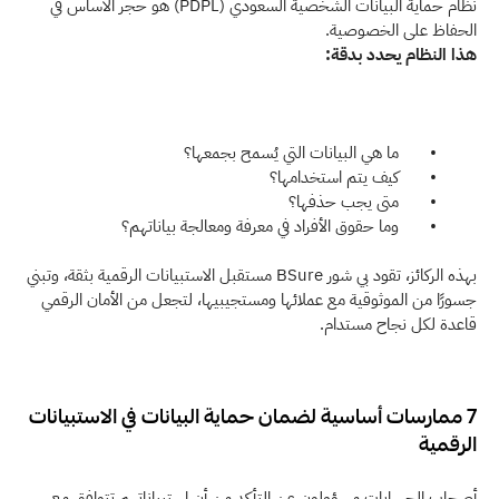
نظام حماية البيانات الشخصية السعودي (PDPL) هو حجر الأساس في 
الحفاظ على الخصوصية.
هذا النظام يحدد بدقة:
         •       ما هي البيانات التي يُسمح بجمعها؟
         •       كيف يتم استخدامها؟
         •       متى يجب حذفها؟
         •       وما حقوق الأفراد في معرفة ومعالجة بياناتهم؟
بهذه الركائز، تقود بي شور BSure مستقبل الاستبيانات الرقمية بثقة، وتبني 
جسورًا من الموثوقية مع عملائها ومستجيبيها، لتجعل من الأمان الرقمي 
قاعدة لكل نجاح مستدام. 
7 ممارسات أساسية لضمان حماية البيانات في الاستبيانات 
الرقمية
أصحاب الحسابات مسؤولون عن التأكد من أن استبياناتهم تتوافق مع 