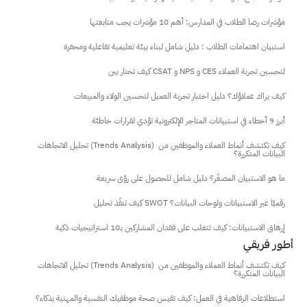
مؤشرات رضا الطلاب في المدارس: أهم 10 مؤشرات يجب متابعتها
استبيان اهتمامات الطلاب : دليل شامل لبناء بيئة تعليمية تفاعلية ومحفزة
كيف تختار بين CSAT و NPS و CES لتحسين تجربة العملاء
كيف يراك عملاؤك؟ دليل اختبار تجربة العميل لتحسين الولاء والمبيعات
أبرز 9 أخطاء في استبيانات المتاجر الإلكترونية تؤدي لقرارات خاطئة
تحليل الاتجاهات (Trends Analysis) كيف تكتشف أنماط العملاء والموظفين من 
البيانات المتكررة؟
ما هو الاستبيان المصغّر؟ دليل شامل للحصول على رؤى سريعة
كيف تنفّذ تحليل SWOT رقميًا عبر الاستبيانات ولوحات البيانات؟
إرهاق الاستبيانات: كيف تتغلب على فقدان المشاركين بـ10 استراتيجيات ذكية
أطور فريقي
تحليل الاتجاهات (Trends Analysis) كيف تكتشف أنماط العملاء والموظفين من 
البيانات المتكررة؟
استطلاعات الرفاهية في العمل: كيف تقيس صحة موظفيك النفسية والمهنية بذكاء؟