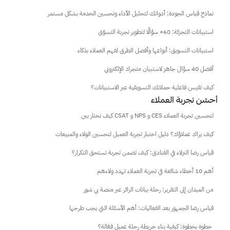
نماذج قياس الجودة: أدواتك لتحليل الأداء وتحسين الخدمة بشكل مستمر
استبيانات التجزئة: 60+ سؤالًا لتطوير تجربة التسوّق
استبيانات التسويق: أنواعها وأفضل الطرق لفهم العملاء بذكاء
أفضل 40 سؤال جاهز لاستبيان متجرك الإلكتروني
كيف تقيس فاعلية حملاتك التسويقية عبر الاستبيانات؟
 أحسّن تجربة العملاء
كيف تختار بين CSAT و NPS و CES لتحسين تجربة العملاء
كيف يراك عملاؤك؟ دليل اختبار تجربة العميل لتحسين الولاء والمبيعات
قياس رضا النزلاء في الفنادق: كيف تضمن تجربة تستحق التكرار؟
أهم 10 أخطاء شائعة في تجربة العملاء تهدد ولاءهم
من الميدان إلى التقرير: رحلة بيانات الزائر عبر منصة بي شور
قياس رضا الجمهور بعد الفعاليات: أهم الأسئلة التي يجب طرحها
خطوة بخطوة: كيفية بناء خريطة رحلة عميل فعّالة؟ 