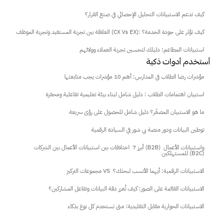
كيف تدعم الاستبيانات التحليل الإحصائي في صنع القرار؟
العلاقة بين تجربة المستفيد وتجربة الموظف (CX Vs EX): كيف تؤثر على جودة الخدمة؟
استبيانات المطاعم: دليلك لتحسين تجربة العملاء وولائهم
أستخدم أدوات ذكية
مؤشرات رضا الطلاب في المدارس: أهم 10 مؤشرات يجب متابعتها
استبيان اهتمامات الطلاب : دليل شامل لبناء بيئة تعليمية تفاعلية ومحفزة
ما هو الاستبيان المصغّر؟ دليل شامل للحصول على رؤى سريعة
توطين البيانات ودور منصة بي شور في السيادة الرقمية
أبرز 7  اختلافات بين استبيانات الأعمال بين الشركات (B2B) واستبيانات الأعمال 
للمستهلكين (B2C)
مجموعات التركيز VS  الاستبيانات الرقمية: أيهما الأنسب لبحثك؟
الاستبيانات القائمة على الصور: كيف تُعزز دقة البيانات وتفاعل المشاركين؟
الاستبيانات الحوارية مقابل التقليدية: متى تستخدم كل نوع بذكاء