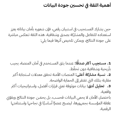
أهمية الثقة في تحسين جودة البيانات
حين يشارك المستجيب في استبيان رقمي، فإن شعوره بأمان بياناته يعزز 
استعداده للتفاعل والمشاركة بصدق وشفافية. هذه الثقة تنعكس مباشرة 
على جودة النتائج، ويمكن تلخيص أثرها فيما يلي:
1. مستجيب أكثر صدقًا:
 عندما يثق المستخدم في أمان المنصة، يجيب 
بأريحية وشفافية دون تحفّظ.
2.  نسبة مشاركة أعلى:
 المنصات الآمنة تحقق معدلات استجابة أكبر 
مقارنة بتلك التي تفتقر إلى الحماية الواضحة.
3.   تحليل أدق:
 بيانات موثوقة تعني قرارات أفضل، واستراتيجيات أكثر 
واقعية. 
باختصار، الأمان لا يحمي البيانات فحسب، بل يحسّن جودة النتائج ويقوّي 
علاقة المؤسسة بجمهورها، ليصبح عنصرًا أساسيًا في نجاحها واستدامتها 
الرقمية.