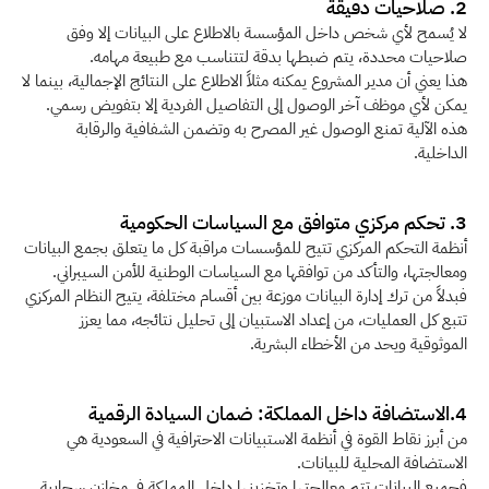
2. صلاحيات دقيقة 
لا يُسمح لأي شخص داخل المؤسسة بالاطلاع على البيانات إلا وفق 
صلاحيات محددة، يتم ضبطها بدقة لتتناسب مع طبيعة مهامه.
هذا يعني أن مدير المشروع يمكنه مثلاً الاطلاع على النتائج الإجمالية، بينما لا 
يمكن لأي موظف آخر الوصول إلى التفاصيل الفردية إلا بتفويض رسمي. 
هذه الآلية تمنع الوصول غير المصرح به وتضمن الشفافية والرقابة 
الداخلية.
3. تحكم مركزي متوافق مع السياسات الحكومية
أنظمة التحكم المركزي تتيح للمؤسسات مراقبة كل ما يتعلق بجمع البيانات 
ومعالجتها، والتأكد من توافقها مع السياسات الوطنية للأمن السيبراني.
فبدلاً من ترك إدارة البيانات موزعة بين أقسام مختلفة، يتيح النظام المركزي 
تتبع كل العمليات، من إعداد الاستبيان إلى تحليل نتائجه، مما يعزز 
الموثوقية ويحد من الأخطاء البشرية.
4.الاستضافة داخل المملكة: ضمان السيادة الرقمية
من أبرز نقاط القوة في أنظمة الاستبيانات الاحترافية في السعودية هي 
الاستضافة المحلية للبيانات.
فجميع البيانات تتم معالجتها وتخزينها داخل المملكة في مخازن سحابية 