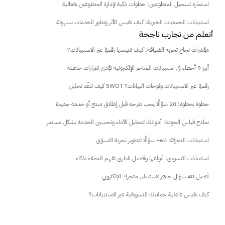
استمارة تسجيل المتطوعين: خطوات ذكية لإدارة المتطوعين بفعالية
استبيانات الجمعيات الخيرية: كيف تقيس الأثر وتطور الخدمات بسهولة
 أتعلم من تجارب ناجحة
مؤشرات نجاح تجربة الضيافة: كيف تقيسها رقميًا عبر الاستبيانات؟
أبرز 9 أخطاء في استبيانات المتاجر الإلكترونية تؤدي لقرارات خاطئة
كيف تنفّذ تحليل SWOT رقميًا عبر الاستبيانات ولوحات البيانات؟
خطوة بخطوة: 20 سؤالًا يجب طرحه قبل إطلاق منتج أو خدمة جديدة
نماذج قياس الجودة: أدواتك لتحليل الأداء وتحسين الخدمة بشكل مستمر
استبيانات التجزئة: 60+ سؤالًا لتطوير تجربة التسوّق
استبيانات التسويق: أنواعها وأفضل الطرق لفهم العملاء بذكاء
أفضل 40 سؤال جاهز لاستبيان متجرك الإلكتروني
كيف تقيس فاعلية حملاتك التسويقية عبر الاستبيانات؟