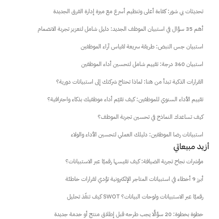
تحديثات بي شور: كفاءة أعلى وتنظيم أسرع مع ميزة إدارة الفرق الجديدة
أهم 35 سؤال في استبيان الموظف الجديد: دليل شامل لتعزيز تجربة الانضمام
استبيان جس النبض: طريقة سريعة لقياس آراء الموظفين
استبيان 360 درجة: تقييم شامل لتحسين أداء الموظفين
القرارات الذكية تبدأ من هنا: لماذا تحتاج شركتك إلى استبيانات دورية؟
تقييم الأداء السنوي للموظفين: كيف تقيّم أداء موظفيك بذكاء واحترافية؟
كيف تساعدك النماذج في تحسين تجربة الموظف؟
استبيانات رضا الموظفين: دليلك العملي لتحسين الأداء والولاء
أزيد مبيعاتي
مؤشرات نجاح تجربة الضيافة: كيف تقيسها رقميًا عبر الاستبيانات؟
أبرز 9 أخطاء في استبيانات المتاجر الإلكترونية تؤدي لقرارات خاطئة
كيف تنفّذ تحليل SWOT رقميًا عبر الاستبيانات ولوحات البيانات؟
خطوة بخطوة: 20 سؤالًا يجب طرحه قبل إطلاق منتج أو خدمة جديدة