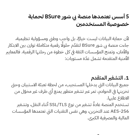
5 أسس تعتمدها منصة بي شور BSure لحماية 
خصوصية المستخدمين
لأن حماية البيانات ليست خيارًا، بل واجب وطني ومسؤولية تنظيمية، 
جاءت منصة بي شور BSure لتقدّم حلولًا رقمية متكاملة توازن بين الابتكار 
والأمان، وتمنح المؤسسات الثقة في كل خطوة من رحلتها الرقمية. فالمعايير 
الأمنية المتقدمة تشمل عدّة مستويات:
1. التشفير المتقدم
جميع البيانات التي يدخلها المستجيب، من لحظة تعبئة الاستبيان وحتى 
تخزينها في الخوادم، تمر عبر تشفير متطور يمنع أي طرف غير مخوّل من 
الاطلاع عليها.
تستخدم المنصة عادةً تشفير من نوع SSL/TLS أثناء النقل، وتشفير 
AES-256 عند التخزين، وهي نفس التقنيات التي تعتمدها المؤسسات 
المالية والمصرفية الكبرى. 