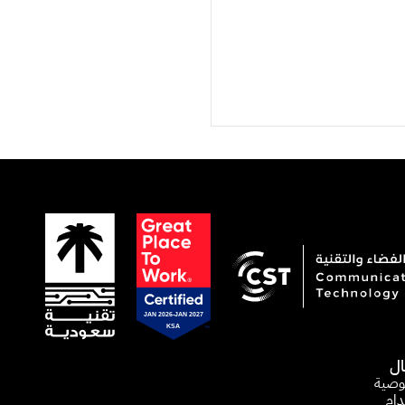
ال
وصية
دام