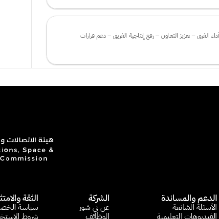
تقييم كفاءة الاجتماعات – تحسين أداء الفرق – تعزيز التعاون – رفع إنتاجية الفريق – دعم قرارات 
الدعم والمساندة
الشركة
الثقة والامتث
الأسئلة الشائعة​
عن بي شور
سياسة الخص
الفيديوهات التعليمية 
الوظائف
شروط الاستخ