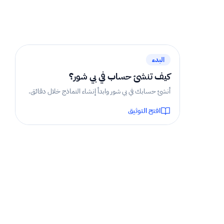
1 دقيقة
البدء
كيف تنشئ حساب في بي شور؟
أنشئ حسابك في بي شور وابدأ إنشاء النماذج خلال دقائق.
افتح التوثيق