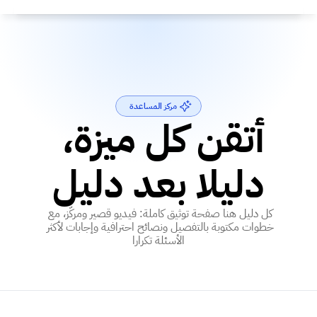
مركز المساعدة
أتقن كل ميزة، 
دليلا بعد دليل
كل دليل هنا صفحة توثيق كاملة: فيديو قصير ومركّز، مع 
خطوات مكتوبة بالتفصيل ونصائح احترافية وإجابات لأكثر 
الأسئلة تكرارا