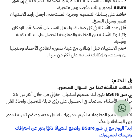
استخدم قوالب الاستبيانات الجاهزة والمصممة باحتراف من 
بي شور
BSure 
لجمع بيانات دقيقة وغير متحيزة.
حافظ على بساطة التصميم وتجربة المستخدم، اجعل رابط الاستبيان 
قصير وسهل النسخ.
قلل عدد الأسئلة في كل صفحة، واجعل الاستبيان قصيرًا قدر الإمكان.
راعِ تنوع الأسئلة بين المغلقة والمفتوحة لتحصل على بيانات كمية 
ونوعية. 
اختبر الاستبيان قبل الإطلاق مع عينة صغيرة لتفادي الأخطاء وتعديلها 
إن وجدت، وبإمكانك تجريبه على أكثر من جهاز.
في  الختام:
البيانات الدقيقة تبدأ من السؤال الصحيح.
بي شور
BSure
 تتيح لك تصميم استبيان احترافي من خلال أكثر من 25 
نوعًا من الأسئلة، تساعدك في الحصول على رؤى قابلة للتحليل واتخاذ القرار 
بثقة.
لا تكتفِ بجمع المعلومات، افهم جمهورك، تفاعل معه، وصمّم تجربة تجمع 
بين البساطة والدقة.
ابدأ اليوم مع بي شور BSure واصنع استبيانًا ذكيًا يعبّر عن احترافك 
وفهمك لجمهورك.