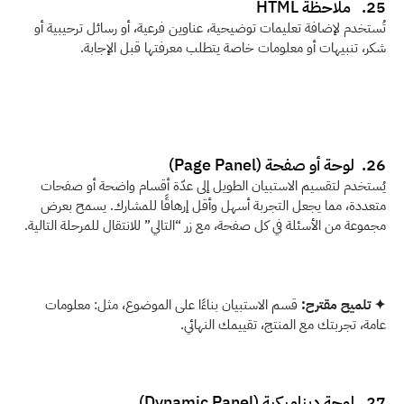
25.   ملاحظة HTML
تُستخدم لإضافة تعليمات توضيحية، عناوين فرعية، أو رسائل ترحيبية أو 
شكر، تنبيهات أو معلومات خاصة يتطلب معرفتها قبل الإجابة. 
26.  لوحة أو صفحة (Page Panel)
يُستخدم لتقسيم الاستبيان الطويل إلى عدّة أقسام واضحة أو صفحات 
متعددة، مما يجعل التجربة أسهل وأقل إرهاقًا للمشارك. يسمح بعرض 
مجموعة من الأسئلة في كل صفحة، مع زر “التالي” للانتقال للمرحلة التالية.
✦ تلميح مقترح: 
قسم الاستبيان بناءًا على الموضوع، مثل: معلومات 
عامة، تجربتك مع المنتج، تقييمك النهائي. 
27.  لوحة ديناميكية (Dynamic Panel)