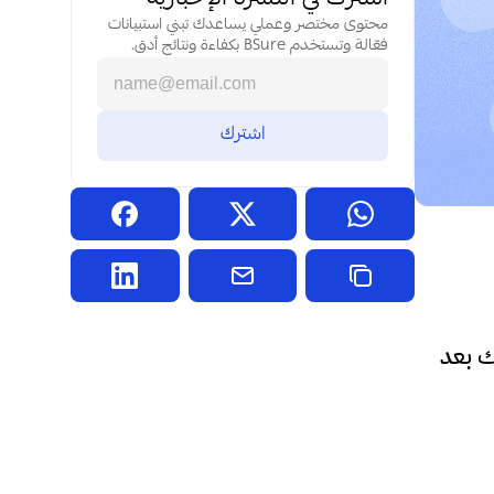
محتوى مختصر وعملي يساعدك تبني استبيانات 
فعّالة وتستخدم BSure بكفاءة ونتائج أدق.
هل تساءلت يومًا لماذا يترك بعض العملاء مشروعك التجاري أو شركتك بعد 