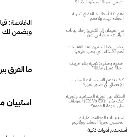
تضمن تجربة تستحق التكرار؟
أهم 10 أخطاء شائعة في تجربة 
العملاء تهدد ولاءهم
ويضمن لك است
من الميدان إلى التقرير: رحلة بيانات 
الزائر عبر منصة بي شور
قياس رضا الجمهور بعد الفعاليات: 
أهم الأسئلة التي يجب طرحها
خطوة بخطوة: كيفية بناء خريطة 
ما الفرق بي
رحلة عميل فعّالة؟ 
كيف تدعم الاستبيانات التحليل 
الإحصائي في صنع القرار؟
العلاقة بين تجربة المستفيد وتجربة 
استبيان ما بعد الشر
الموظف (CX Vs EX): كيف تؤثر 
على جودة الخدمة؟
استبيانات المطاعم: دليلك 
لتحسين تجربة العملاء وولائهم
أستخدم أدوات ذكية