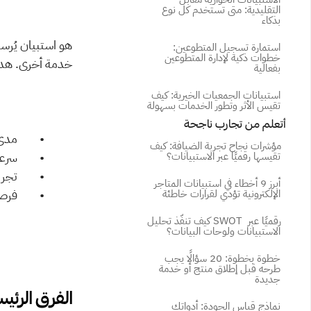
التقليدية: متى تستخدم كل نوع 
بذكاء
استمارة تسجيل المتطوعين: 
خطوات ذكية لإدارة المتطوعين 
خدمة أخرى. هدف
بفعالية
استبيانات الجمعيات الخيرية: كيف 
تقيس الأثر وتطور الخدمات بسهولة
 أتعلم من تجارب ناجحة
          •      
مؤشرات نجاح تجربة الضيافة: كيف 
          •       
تقيسها رقميًا عبر الاستبيانات؟
          •       
أبرز 9 أخطاء في استبيانات المتاجر 
          •     
الإلكترونية تؤدي لقرارات خاطئة
كيف تنفّذ تحليل SWOT رقميًا عبر 
الاستبيانات ولوحات البيانات؟
خطوة بخطوة: 20 سؤالًا يجب 
طرحه قبل إطلاق منتج أو خدمة 
جديدة
نماذج قياس الجودة: أدواتك 