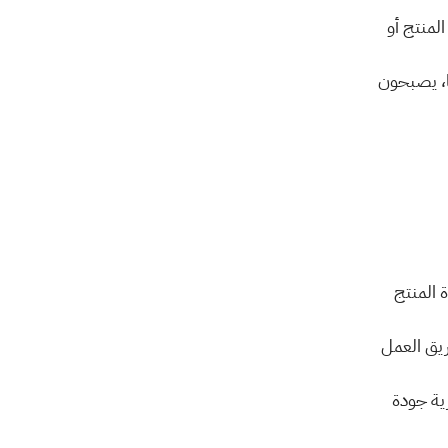
 قياس الرضا يساعد على التعرف على المشكلات في المنتج أو 
 العملاء الذين يشعرون بأن آراءهم مهمة ويُستمع إليها، يصبحون 
 لمعرفة مدى رضا العميل عن المنتج وتجربة الشراء، مثل جودة المنتج 
 لمعرفة مدى رضا العميل عن الخدمة وتجربة التعامل مع فريق العمل 
 لمتابعة رضا العملاء على المدى الطويل والتأكد من استمرارية جودة 