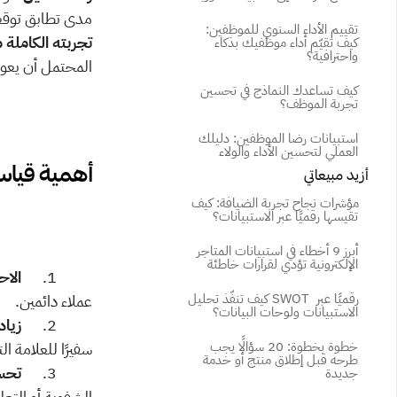
مدى تطابق توقعا
تقييم الأداء السنوي للموظفين: 
تجربته الكاملة 
كيف تقيّم أداء موظفيك بذكاء 
واحترافية؟
المحتمل أن يعودو
كيف تساعدك النماذج في تحسين 
تجربة الموظف؟
استبيانات رضا الموظفين: دليلك 
العملي لتحسين الأداء والولاء
أهمية قياس رضا العملا
أزيد مبيعاتي
مؤشرات نجاح تجربة الضيافة: كيف 
تقيسها رقميًا عبر الاستبيانات؟
أبرز 9 أخطاء في استبيانات المتاجر 
الإلكترونية تؤدي لقرارات خاطئة
          1.      
الاح
كيف تنفّذ تحليل SWOT رقميًا عبر 
عملاء دائمين.
الاستبيانات ولوحات البيانات؟
          2.      
زياد
خطوة بخطوة: 20 سؤالًا يجب 
سفيرًا للعلامة ال
طرحه قبل إطلاق منتج أو خدمة 
          3.      
تحس
جديدة
الشفوية أو التعل