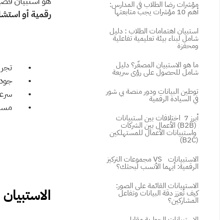
هو استبيان قصير 
مؤشرات رضا الطلاب في المدارس: 
أهم 10 مؤشرات يجب متابعتها
رقمية أو استشا
استبيان اهتمامات الطلاب : دليل 
شامل لبناء بيئة تعليمية تفاعلية 
ومحفزة
ما هو الاستبيان المصغّر؟ دليل 
          •        ت
شامل للحصول على رؤى سريعة
          •        ج
توطين البيانات ودور منصة بي شور 
          •        س
في السيادة الرقمية
          •       
أبرز 7  اختلافات بين استبيانات 
الأعمال بين الشركات (B2B) 
واستبيانات الأعمال للمستهلكين 
(B2C)
مجموعات التركيز VS  الاستبيانات 
الرقمية: أيهما الأنسب لبحثك؟
الاستبيانات القائمة على الصور: 
الاستبيان ما بعد ا
كيف تُعزز دقة البيانات وتفاعل 
المشاركين؟
الاستبيانات الحوارية مقابل 