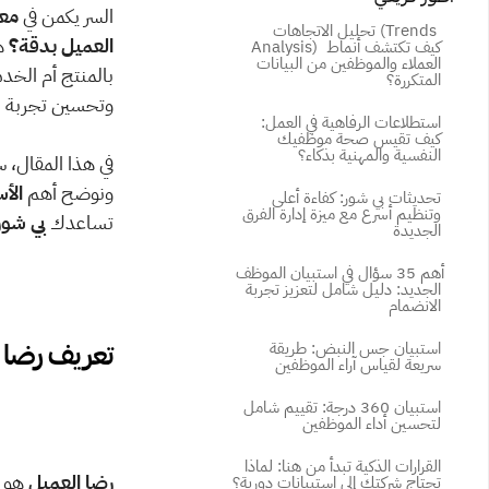
السر يكمن في 
معر
تحليل الاتجاهات (Trends 
العميل بدقة؟
 ه
Analysis) كيف تكتشف أنماط 
العملاء والموظفين من البيانات 
المتكررة؟
وتحسين تجربة ا
استطلاعات الرفاهية في العمل: 
كيف تقيس صحة موظفيك 
النفسية والمهنية بذكاء؟
في هذا المقال، 
ونوضح أهم 
الأ
تحديثات بي شور: كفاءة أعلى 
وتنظيم أسرع مع ميزة إدارة الفرق 
تساعدك 
بي
شورBSure
الجديدة
أهم 35 سؤال في استبيان الموظف 
الجديد: دليل شامل لتعزيز تجربة 
الانضمام
استبيان جس النبض: طريقة 
تعريف رضا 
سريعة لقياس آراء الموظفين
استبيان 360 درجة: تقييم شامل 
لتحسين أداء الموظفين
القرارات الذكية تبدأ من هنا: لماذا 
رضا العميل
تحتاج شركتك إلى استبيانات دورية؟