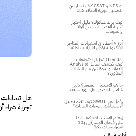
كيف تختار بين CSAT و NPS و 
CES لتحسين تجربة العملاء
كيف يراك عملاؤك؟ دليل اختبار 
تجربة العميل لتحسين الولاء 
والمبيعات
أبرز 9 أخطاء في استبيانات المتاجر 
الإلكترونية تؤدي لقرارات خاطئة
تحليل الاتجاهات (Trends 
Analysis) كيف تكتشف أنماط 
العملاء والموظفين من البيانات 
المتكررة؟
ما هو الاستبيان المصغّر؟ دليل 
شامل للحصول على رؤى سريعة
كيف تنفّذ تحليل SWOT رقميًا عبر 
تجربة شراء أ
الاستبيانات ولوحات البيانات؟
إرهاق الاستبيانات: كيف تتغلب 
على فقدان المشاركين بـ10 
استراتيجيات ذكية
أطور فريقي