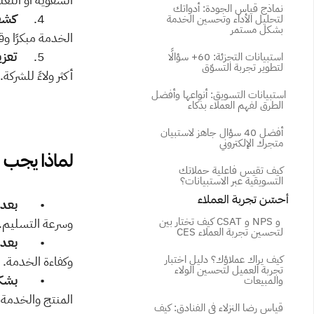
نماذج قياس الجودة: أدواتك 
          4.      
كشف
لتحليل الأداء وتحسين الخدمة 
بشكل مستمر
الخدمة مبكرًا وق
          5.      
تعزي
استبيانات التجزئة: 60+ سؤالًا 
لتطوير تجربة التسوّق
أكثر ولاءً للشركة.
استبيانات التسويق: أنواعها وأفضل 
الطرق لفهم العملاء بذكاء
أفضل 40 سؤال جاهز لاستبيان 
متجرك الإلكتروني
لماذا يجب 
كيف تقيس فاعلية حملاتك 
التسويقية عبر الاستبيانات؟
 أحسّن تجربة العملاء
          •        
بعد 
كيف تختار بين CSAT و NPS و 
وسرعة التسليم.
CES لتحسين تجربة العملاء
          •        
بعد 
كيف يراك عملاؤك؟ دليل اختبار 
وكفاءة الخدمة.
تجربة العميل لتحسين الولاء 
          •        
بشك
والمبيعات
المنتج والخدمة،
قياس رضا النزلاء في الفنادق: كيف 