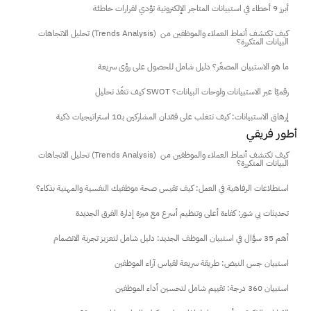
أبرز 9 أخطاء في استبيانات المتاجر الإلكترونية تؤدي لقرارات خاطئة
تحليل الاتجاهات (Trends Analysis) كيف تكتشف أنماط العملاء والموظفين من 
البيانات المتكررة؟
ما هو الاستبيان المصغّر؟ دليل شامل للحصول على رؤى سريعة
كيف تنفّذ تحليل SWOT رقميًا عبر الاستبيانات ولوحات البيانات؟
إرهاق الاستبيانات: كيف تتغلب على فقدان المشاركين بـ10 استراتيجيات ذكية
أطور فريقي
تحليل الاتجاهات (Trends Analysis) كيف تكتشف أنماط العملاء والموظفين من 
البيانات المتكررة؟
استطلاعات الرفاهية في العمل: كيف تقيس صحة موظفيك النفسية والمهنية بذكاء؟
تحديثات بي شور: كفاءة أعلى وتنظيم أسرع مع ميزة إدارة الفرق الجديدة
أهم 35 سؤال في استبيان الموظف الجديد: دليل شامل لتعزيز تجربة الانضمام
استبيان جس النبض: طريقة سريعة لقياس آراء الموظفين
استبيان 360 درجة: تقييم شامل لتحسين أداء الموظفين