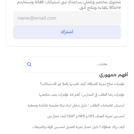
محتوى مختصر وعملي يساعدك تبني استبيانات فعّالة وتستخدم 
BSure بكفاءة ونتائج أدق.
بحث...
أفهم جمهوري
مؤشرات نجاح تجربة الضيافة: كيف تقيسها رقميًا عبر الاستبيانات؟
مؤشرات رضا الطلاب في المدارس: أهم 10 مؤشرات يجب متابعتها
استبيان اهتمامات الطلاب : دليل شامل لبناء بيئة تعليمية تفاعلية ومحفزة
كيف تختار بين CSAT و NPS و CES لتحسين تجربة العملاء
كيف يراك عملاؤك؟ دليل اختبار تجربة العميل لتحسين الولاء والمبيعات