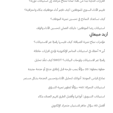
القرارات الذكية تبدأ من هنا: لماذا تحتاج شركتك إلى استبيانات دورية؟
تقييم الأداء السنوي للموظفين: كيف تقيّم أداء موظفيك بذكاء واحترافية؟
كيف تساعدك النماذج في تحسين تجربة الموظف؟
استبيانات رضا الموظفين: دليلك العملي لتحسين الأداء والولاء
أزيد مبيعاتي
مؤشرات نجاح تجربة الضيافة: كيف تقيسها رقميًا عبر الاستبيانات؟
أبرز 9 أخطاء في استبيانات المتاجر الإلكترونية تؤدي لقرارات خاطئة
كيف تنفّذ تحليل SWOT رقميًا عبر الاستبيانات ولوحات البيانات؟
خطوة بخطوة: 20 سؤالًا يجب طرحه قبل إطلاق منتج أو خدمة جديدة
نماذج قياس الجودة: أدواتك لتحليل الأداء وتحسين الخدمة بشكل مستمر
استبيانات التجزئة: 60+ سؤالًا لتطوير تجربة التسوّق
استبيانات التسويق: أنواعها وأفضل الطرق لفهم العملاء بذكاء
أفضل 40 سؤال جاهز لاستبيان متجرك الإلكتروني