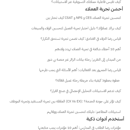
كيف تقيس فاعلية حملاتك التسويقية عبر الاستبيانات؟
 أحسّن تجربة العملاء
كيف تختار بين CSAT و NPS و CES لتحسين تجربة العملاء
كيف يراك عملاؤك؟ دليل اختبار تجربة العميل لتحسين الولاء والمبيعات
قياس رضا النزلاء في الفنادق: كيف تضمن تجربة تستحق التكرار؟
أهم 10 أخطاء شائعة في تجربة العملاء تهدد ولاءهم
من الميدان إلى التقرير: رحلة بيانات الزائر عبر منصة بي شور
قياس رضا الجمهور بعد الفعاليات: أهم الأسئلة التي يجب طرحها
خطوة بخطوة: كيفية بناء خريطة رحلة عميل فعّالة؟ 
كيف تدعم الاستبيانات التحليل الإحصائي في صنع القرار؟
العلاقة بين تجربة المستفيد وتجربة الموظف (CX Vs EX): كيف تؤثر على جودة الخدمة؟
استبيانات المطاعم: دليلك لتحسين تجربة العملاء وولائهم
أستخدم أدوات ذكية
مؤشرات رضا الطلاب في المدارس: أهم 10 مؤشرات يجب متابعتها