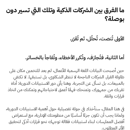
ما الفرق بين الشركات الذكية وتلك التي تسير دون 
بوصلة؟
الأولى تُنصت، تُحلّل، ثم تُقرّر.
أما الثانية، فتُجازف، وتُكرر الأخطاء، وتُفاجأ بالخسائر.
حين أصبحت البيانات اللغة الرسمية للأعمال، لم يعد للتخمين مكان على 
طاولة القرار. الشركات الناجحة لا تنتظر الشكاوى، بل تستبقها. لا تكتفي 
بالمبيعات، بل تسأل عن التجربة. وهنا يأتي دور الاستبيانات الدورية: أداة 
تقربك من جمهورك، وتمنحك فهمًا أعمق لاحتياجاتهم وتمكنك من اتخاذ 
قرارات واثقة. 
في هذا المقال، سنأخذك في جولة تفصيلية حول أهمية الاستبيانات الدورية، 
ولماذا يجب أن تكون جزءًا أساسيًا من منظومتك الإدارية، مع استعراض 
أفضل الممارسات لبناء استبيانات فعّالة توجهك نحو قرارات أذكى لتحقيق 
الأثر المطلوب. 