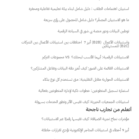
استبيان اهتمامات الطلاب : دليل شامل لبناء بيئة تعليمية تفاعلية ومحفزة
ما هو الاستبيان المصغّر؟ دليل شامل للحصول على رؤى سريعة
توطين البيانات ودور منصة بي شور في السيادة الرقمية
أبرز 7  اختلافات بين استبيانات الأعمال بين الشركات (B2B) واستبيانات الأعمال 
للمستهلكين (B2C)
مجموعات التركيز VS  الاستبيانات الرقمية: أيهما الأنسب لبحثك؟
الاستبيانات القائمة على الصور: كيف تُعزز دقة البيانات وتفاعل المشاركين؟
الاستبيانات الحوارية مقابل التقليدية: متى تستخدم كل نوع بذكاء
استمارة تسجيل المتطوعين: خطوات ذكية لإدارة المتطوعين بفعالية
استبيانات الجمعيات الخيرية: كيف تقيس الأثر وتطور الخدمات بسهولة
 أتعلم من تجارب ناجحة
مؤشرات نجاح تجربة الضيافة: كيف تقيسها رقميًا عبر الاستبيانات؟
أبرز 9 أخطاء في استبيانات المتاجر الإلكترونية تؤدي لقرارات خاطئة