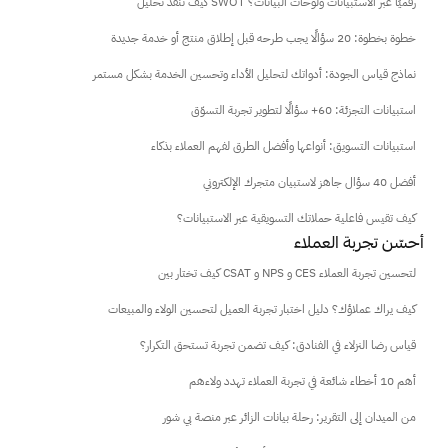
كيف تنفّذ تحليل SWOT رقميًا عبر الاستبيانات ولوحات البيانات؟
خطوة بخطوة: 20 سؤالًا يجب طرحه قبل إطلاق منتج أو خدمة جديدة
نماذج قياس الجودة: أدواتك لتحليل الأداء وتحسين الخدمة بشكل مستمر
استبيانات التجزئة: 60+ سؤالًا لتطوير تجربة التسوّق
استبيانات التسويق: أنواعها وأفضل الطرق لفهم العملاء بذكاء
أفضل 40 سؤال جاهز لاستبيان متجرك الإلكتروني
كيف تقيس فاعلية حملاتك التسويقية عبر الاستبيانات؟
 أحسّن تجربة العملاء
كيف تختار بين CSAT و NPS و CES لتحسين تجربة العملاء
كيف يراك عملاؤك؟ دليل اختبار تجربة العميل لتحسين الولاء والمبيعات
قياس رضا النزلاء في الفنادق: كيف تضمن تجربة تستحق التكرار؟
أهم 10 أخطاء شائعة في تجربة العملاء تهدد ولاءهم
من الميدان إلى التقرير: رحلة بيانات الزائر عبر منصة بي شور