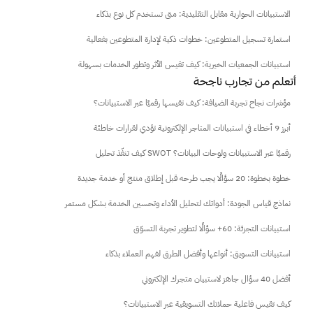
الاستبيانات الحوارية مقابل التقليدية: متى تستخدم كل نوع بذكاء
استمارة تسجيل المتطوعين: خطوات ذكية لإدارة المتطوعين بفعالية
استبيانات الجمعيات الخيرية: كيف تقيس الأثر وتطور الخدمات بسهولة
 أتعلم من تجارب ناجحة
مؤشرات نجاح تجربة الضيافة: كيف تقيسها رقميًا عبر الاستبيانات؟
أبرز 9 أخطاء في استبيانات المتاجر الإلكترونية تؤدي لقرارات خاطئة
كيف تنفّذ تحليل SWOT رقميًا عبر الاستبيانات ولوحات البيانات؟
خطوة بخطوة: 20 سؤالًا يجب طرحه قبل إطلاق منتج أو خدمة جديدة
نماذج قياس الجودة: أدواتك لتحليل الأداء وتحسين الخدمة بشكل مستمر
استبيانات التجزئة: 60+ سؤالًا لتطوير تجربة التسوّق
استبيانات التسويق: أنواعها وأفضل الطرق لفهم العملاء بذكاء
أفضل 40 سؤال جاهز لاستبيان متجرك الإلكتروني
كيف تقيس فاعلية حملاتك التسويقية عبر الاستبيانات؟