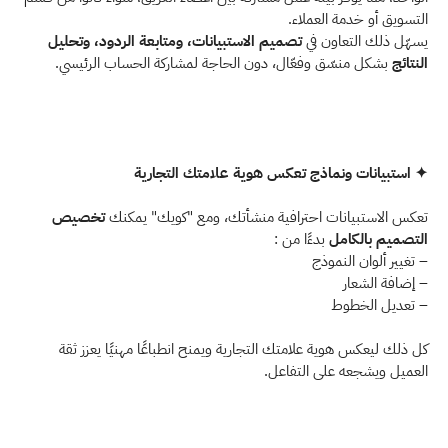
التسويق أو خدمة العملاء. 
يسهّل ذلك التعاون في 
تصميم الاستبيانات، ومتابعة الردود، وتحليل 
النتائج
 بشكل منسّق وفعّال، دون الحاجة لمشاركة الحساب الرئيسي. 
✦ استبيانات ونماذج تعكس هوية علامتك التجارية  
تعكس الاستبيانات احترافية منشأتك، ومع "كويك" يمكنك 
تخصيص 
التصميم بالكامل
 بدءًا من :  
– تغيير ألوان النموذج 
– إضافة الشعار 
– تعديل الخطوط 
كل ذلك ليعكس هوية علامتك التجارية ويمنح انطباعًا مهنيًا يعزز ثقة 
العميل ويشجعه على التفاعل. 