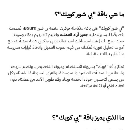
ما هي باقة "بي شور كويك"؟
"بي شور كويك"
 هي باقة متكاملة توفرها منصة بي شور 
BSure
، صُممت 
خصيصًا لتيسير عملية 
جمع آراء العملاء
 وتقييم تجاربهم بذكاء وسرعة. 
حيث تتيح لك إنشاء استبيانات احترافية بمظهر يعكس هوية منشأتك، مع 
أدوات تحليل فورية تُمكنك من فهم صوت العميل واتخاذ قرارات مدروسة 
بناءً على بيانات حقيقية. 
تمتاز باقة "كويك" بسهولة الاستخدام ومرونة التخصيص، وتخدم شريحة 
واسعة من المنشآت الصغيرة والمتوسطة، والفرق التسويقية الناشئة، وكل 
من يسعى لتحسين جودة الخدمة وبناء ولاء طويل الأمد مع عملائه، دون 
تعقيد تقني أو تكلفة مرتفعة. 
ما الذي يميز باقة "بي كويك"؟