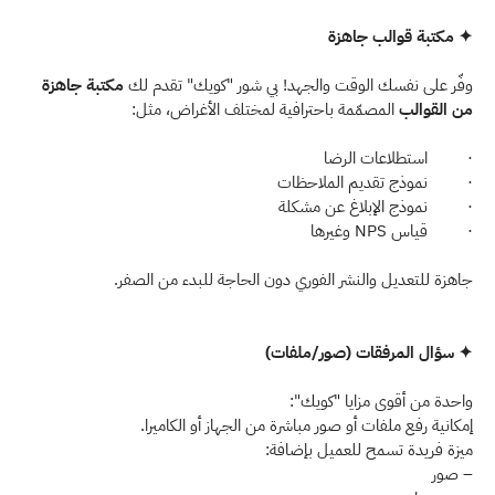
✦ مكتبة قوالب جاهزة
وفّر على نفسك الوقت والجهد! بي شور "كويك" تقدم لك 
مكتبة جاهزة 
من القوالب
 المصمّمة باحترافية لمختلف الأغراض، مثل: 
·         استطلاعات الرضا 
·         نموذج تقديم الملاحظات  
·         نموذج الإبلاغ عن مشكلة  
·         قياس NPS وغيرها 
جاهزة للتعديل والنشر الفوري دون الحاجة للبدء من الصفر. 
✦ سؤال المرفقات (صور/ملفات)
واحدة من أقوى مزايا "كويك": 
إمكانية رفع ملفات أو صور مباشرة من الجهاز أو الكاميرا. 
ميزة فريدة تسمح للعميل بإضافة: 
– صور 