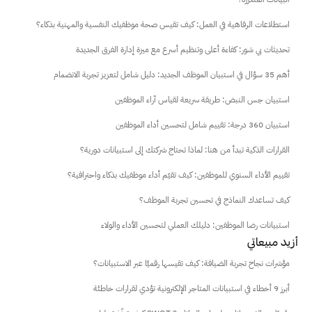
استطلاعات الرفاهية في العمل: كيف تقيس صحة موظفيك النفسية والمهنية بذكاء؟
تحديثات بي شور: كفاءة أعلى وتنظيم أسرع مع ميزة إدارة الفرق الجديدة
أهم 35 سؤال في استبيان الموظف الجديد: دليل شامل لتعزيز تجربة الانضمام
استبيان جس النبض: طريقة سريعة لقياس آراء الموظفين
استبيان 360 درجة: تقييم شامل لتحسين أداء الموظفين
القرارات الذكية تبدأ من هنا: لماذا تحتاج شركتك إلى استبيانات دورية؟
تقييم الأداء السنوي للموظفين: كيف تقيّم أداء موظفيك بذكاء واحترافية؟
كيف تساعدك النماذج في تحسين تجربة الموظف؟
استبيانات رضا الموظفين: دليلك العملي لتحسين الأداء والولاء
أزيد مبيعاتي
مؤشرات نجاح تجربة الضيافة: كيف تقيسها رقميًا عبر الاستبيانات؟
أبرز 9 أخطاء في استبيانات المتاجر الإلكترونية تؤدي لقرارات خاطئة