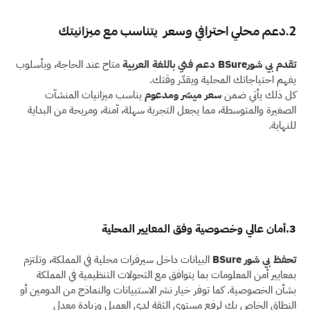
2.دعم محلي احترافي وسعر  يتناسب مع ميزانيتك
تقدم بي شورBSure
دعم فني باللغة العربية 
متاح عند الحاجة، وبأسلوب 
يفهم احتياجاتك المحلية ويقدّر وقتك. 
كل ذلك يأتي ضمن 
سعر ميسّر ومدعوم
 يناسب ميزانيات المنشآت 
الصغيرة والمتوسطة، مما يجعل التجربة سهلة، آمنة، ومريحة من البداية 
للنهاية. 
3.أمان عالي وخصوصية وفق المعايير المحلية
تحفظ بي شور BSure
 البيانات داخل سيرفرات محلية في المملكة، وتلتزم 
بمعايير أمن المعلومات بما يتوافق مع التحولات التنظيمية في المملكة 
بشأن الخصوصية. كما توفر خيار نشر الاستبيانات والنماذج من الدومين أو 
النطاق الخاص بك لرفع مستوى الثقة لدى العميل وزيادة معدل 