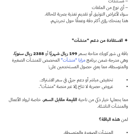
– مستندات 
– أي نوع من الملفات 
سواء لأغراض التوثيق أو تقديم تغذية بصرية للحالة. 
هذا يمنحك رؤى أكثر دقة وعمقًا حول تجربتهم.  
✦ الاستفادة من دعم “منشآت"
باقة بي شور كويك متاحة بسعر 
199 ريال شهريًا
 أو 
2388 ريال سنويًا
، 
وهي مدرجة ضمن برنامج 
مزايا “منشآت”
 المخصص للمنشآت الصغيرة 
والمتوسطة، مما يعني حصول المستخدمين على: 
•           تخفيض مباشر أو دعم جزئي في سعر الاشتراك. 
•           عروض حصرية لا تتاح إلا عبر منصة "منشآت". 
مما يجعلها خيار ذكي من ناحية 
القيمة مقابل السعر
، خاصة لرواد الأعمال 
والمنشآت الناشئة.  
لمن
 هذه الباقة؟
•           المنشآت الصغيرة والمتوسطة. 