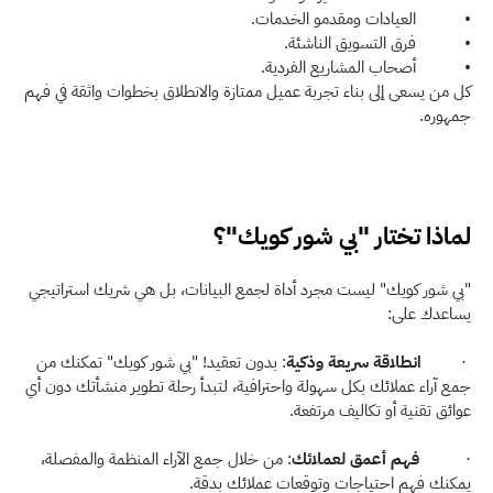
•           العيادات ومقدمو الخدمات. 
•           فرق التسويق الناشئة. 
•           أصحاب المشاريع الفردية. 
كل من يسعى إلى بناء تجربة عميل ممتازة والانطلاق بخطوات واثقة في فهم 
جمهوره. 
لماذا تختار "بي شور كويك"؟ 
"بي شور كويك" ليست مجرد أداة لجمع البيانات، بل هي شريك استراتيجي 
يساعدك على: 
 ·         
انطلاقة سريعة وذكية
: بدون تعقيد! "بي شور كويك" تمكنك من 
جمع آراء عملائك بكل سهولة واحترافية، لتبدأ رحلة تطوير منشأتك دون أي 
عوائق تقنية أو تكاليف مرتفعة. 
·           
فهم أعمق لعملائك
: من خلال جمع الآراء المنظمة والمفصلة، 
يمكنك فهم احتياجات وتوقعات عملائك بدقة. 