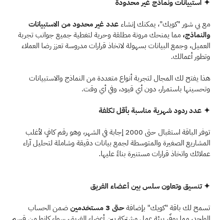
✦ استبيانات ونماذج غير محدودة
مع بي شور "كويك"، يمكنك إنشاء 
عدد غير محدود من الاستبيانات
والنماذج،
 مما يمنحك مرونة مطلقة وحرية لتغطية جميع جوانب تجربة 
العميل، وجمع البيانات بسهولة لاتخاذ قرارات مدروسة تعزز رضا العملاء 
وتطور أعمالك. 
هذا يفتح لك المجال لتجربة أنواع متعددة من النماذج والاستبيانات 
وتحسينها باستمرار، دون أي قيود، وفي أي وقت.  
✦ عدد ردود شهرية مناسبة بأقل تكلفة  
توفر الباقة استقبال حتى 2000 إجابة في الشهر، وهو رقم كافٍ لأغلب 
المشاريع الصغيرة والمتوسطة لجمع بيانات دقيقة وشاملة لتحليل آراء 
عملائك واتخاذ قرارات مستنيرة بناءً عليها. 
✦ تنسيق وتعاون سلس بين أعضاء الفريق 
تسمح لك باقة "كويك" بإضافة 
حتى 3 مستخدمين
 ضمن الحساب 
الواحد، مما يوفّر بيئة عمل مشتركة بين أعضاء الفريق، سواء كانوا من قسم 