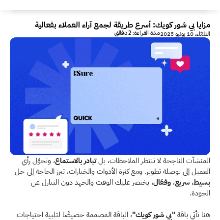
مزايا بي شور كويك: أسرع طريقة لجمع آراء العملاء بفعالية
مدة القراءة: 2 دقائق
الثلاثاء، 10 يونيو 2025
المنشآت الناجحة لا تنتظر الملاحظات، بل 
تبادر بالاستماع
، وتحوّل رأي 
العميل إلى بوصلة تطوير. ومع كثرة الأدوات والخيارات، تبرز الحاجة إلى حل 
بسيط
، 
سريع
، 
وفعّال
، يختصر عليك الوقت والجهد دون التنازل عن 
الجودة. 
هنا تأتي باقة 
"بي شور كويك"
، الباقة المصممة خصيصًا لتلبية احتياجات 