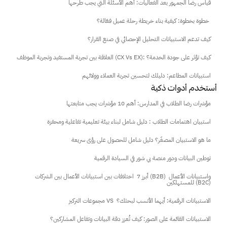
قياس رضا الجمهور بعد الفعاليات: أهم الأسئلة التي يجب طرحها
خطوة بخطوة: كيفية بناء خريطة رحلة عميل فعّالة؟ 
كيف تدعم الاستبيانات التحليل الإحصائي في صنع القرار؟
العلاقة بين تجربة المستفيد وتجربة الموظف (CX Vs EX): كيف تؤثر على جودة الخدمة؟
استبيانات المطاعم: دليلك لتحسين تجربة العملاء وولائهم
أستخدم أدوات ذكية
مؤشرات رضا الطلاب في المدارس: أهم 10 مؤشرات يجب متابعتها
استبيان اهتمامات الطلاب : دليل شامل لبناء بيئة تعليمية تفاعلية ومحفزة
ما هو الاستبيان المصغّر؟ دليل شامل للحصول على رؤى سريعة
توطين البيانات ودور منصة بي شور في السيادة الرقمية
أبرز 7  اختلافات بين استبيانات الأعمال بين الشركات (B2B) واستبيانات الأعمال 
للمستهلكين (B2C)
مجموعات التركيز VS  الاستبيانات الرقمية: أيهما الأنسب لبحثك؟
الاستبيانات القائمة على الصور: كيف تُعزز دقة البيانات وتفاعل المشاركين؟