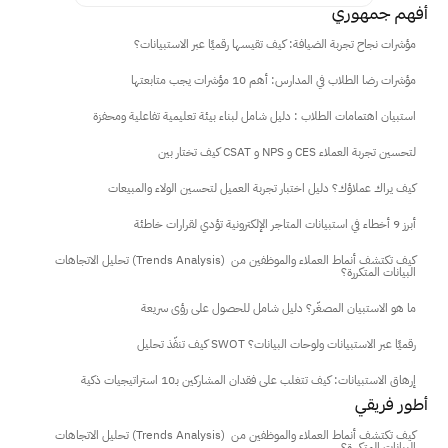
أفهم جمهوري
مؤشرات نجاح تجربة الضيافة: كيف تقيسها رقميًا عبر الاستبيانات؟
مؤشرات رضا الطلاب في المدارس: أهم 10 مؤشرات يجب متابعتها
استبيان اهتمامات الطلاب : دليل شامل لبناء بيئة تعليمية تفاعلية ومحفزة
كيف تختار بين CSAT و NPS و CES لتحسين تجربة العملاء
كيف يراك عملاؤك؟ دليل اختبار تجربة العميل لتحسين الولاء والمبيعات
أبرز 9 أخطاء في استبيانات المتاجر الإلكترونية تؤدي لقرارات خاطئة
تحليل الاتجاهات (Trends Analysis) كيف تكتشف أنماط العملاء والموظفين من 
البيانات المتكررة؟
ما هو الاستبيان المصغّر؟ دليل شامل للحصول على رؤى سريعة
كيف تنفّذ تحليل SWOT رقميًا عبر الاستبيانات ولوحات البيانات؟
إرهاق الاستبيانات: كيف تتغلب على فقدان المشاركين بـ10 استراتيجيات ذكية
أطور فريقي
تحليل الاتجاهات (Trends Analysis) كيف تكتشف أنماط العملاء والموظفين من 
البيانات المتكررة؟