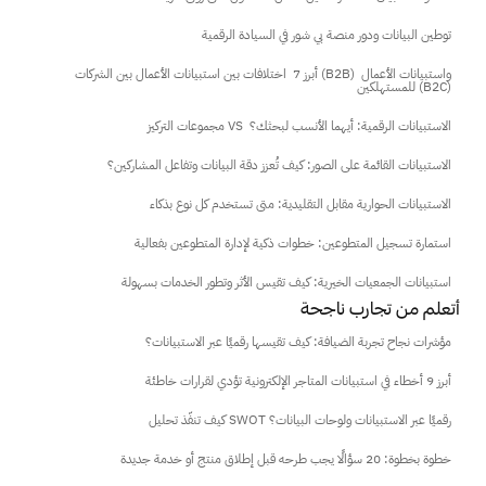
توطين البيانات ودور منصة بي شور في السيادة الرقمية
أبرز 7  اختلافات بين استبيانات الأعمال بين الشركات (B2B) واستبيانات الأعمال 
للمستهلكين (B2C)
مجموعات التركيز VS  الاستبيانات الرقمية: أيهما الأنسب لبحثك؟
الاستبيانات القائمة على الصور: كيف تُعزز دقة البيانات وتفاعل المشاركين؟
الاستبيانات الحوارية مقابل التقليدية: متى تستخدم كل نوع بذكاء
استمارة تسجيل المتطوعين: خطوات ذكية لإدارة المتطوعين بفعالية
استبيانات الجمعيات الخيرية: كيف تقيس الأثر وتطور الخدمات بسهولة
 أتعلم من تجارب ناجحة
مؤشرات نجاح تجربة الضيافة: كيف تقيسها رقميًا عبر الاستبيانات؟
أبرز 9 أخطاء في استبيانات المتاجر الإلكترونية تؤدي لقرارات خاطئة
كيف تنفّذ تحليل SWOT رقميًا عبر الاستبيانات ولوحات البيانات؟
خطوة بخطوة: 20 سؤالًا يجب طرحه قبل إطلاق منتج أو خدمة جديدة