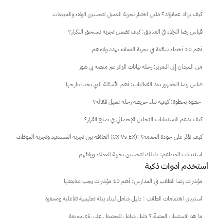
كيف يراك عملاؤك؟ دليل اختبار تجربة العميل لتحسين الولاء والمبيعات
قياس رضا النزلاء في الفنادق: كيف تضمن تجربة تستحق التكرار؟
أهم 10 أخطاء شائعة في تجربة العملاء تهدد ولاءهم
من الميدان إلى التقرير: رحلة بيانات الزائر عبر منصة بي شور
قياس رضا الجمهور بعد الفعاليات: أهم الأسئلة التي يجب طرحها
خطوة بخطوة: كيفية بناء خريطة رحلة عميل فعّالة؟ 
كيف تدعم الاستبيانات التحليل الإحصائي في صنع القرار؟
العلاقة بين تجربة المستفيد وتجربة الموظف (CX Vs EX): كيف تؤثر على جودة الخدمة؟
استبيانات المطاعم: دليلك لتحسين تجربة العملاء وولائهم
أستخدم أدوات ذكية
مؤشرات رضا الطلاب في المدارس: أهم 10 مؤشرات يجب متابعتها
استبيان اهتمامات الطلاب : دليل شامل لبناء بيئة تعليمية تفاعلية ومحفزة
ما هو الاستبيان المصغّر؟ دليل شامل للحصول على رؤى سريعة