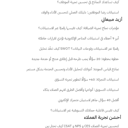
كيف تساعدك النماذج في تحسين تجربة الموظف؟
استبيانات رضا الموظفين: دليلك العملي لتحسين الأداء والولاء
أزيد مبيعاتي
مؤشرات نجاح تجربة الضيافة: كيف تقيسها رقميًا عبر الاستبيانات؟
أبرز 9 أخطاء في استبيانات المتاجر الإلكترونية تؤدي لقرارات خاطئة
كيف تنفّذ تحليل SWOT رقميًا عبر الاستبيانات ولوحات البيانات؟
خطوة بخطوة: 20 سؤالًا يجب طرحه قبل إطلاق منتج أو خدمة جديدة
نماذج قياس الجودة: أدواتك لتحليل الأداء وتحسين الخدمة بشكل مستمر
استبيانات التجزئة: 60+ سؤالًا لتطوير تجربة التسوّق
استبيانات التسويق: أنواعها وأفضل الطرق لفهم العملاء بذكاء
أفضل 40 سؤال جاهز لاستبيان متجرك الإلكتروني
كيف تقيس فاعلية حملاتك التسويقية عبر الاستبيانات؟
 أحسّن تجربة العملاء
كيف تختار بين CSAT و NPS و CES لتحسين تجربة العملاء