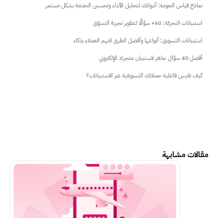
نماذج قياس الجودة: أدواتك لتحليل الأداء وتحسين الخدمة بشكل مستمر
استبيانات التجزئة: 60+ سؤالًا لتطوير تجربة التسوّق
استبيانات التسويق: أنواعها وأفضل الطرق لفهم العملاء بذكاء
أفضل 40 سؤال جاهز لاستبيان متجرك الإلكتروني
كيف تقيس فاعلية حملاتك التسويقية عبر الاستبيانات؟
مقالات مشابهة
اكمل القراءة