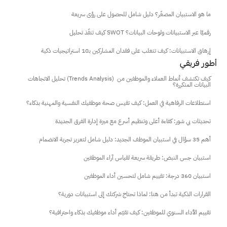
ما هو الاستبيان المصغّر؟ دليل شامل للحصول على رؤى سريعة
كيف تنفّذ تحليل SWOT رقميًا عبر الاستبيانات ولوحات البيانات؟
إرهاق الاستبيانات: كيف تتغلب على فقدان المشاركين بـ10 استراتيجيات ذكية
أطور فريقي
تحليل الاتجاهات (Trends Analysis) كيف تكتشف أنماط العملاء والموظفين من 
البيانات المتكررة؟
استطلاعات الرفاهية في العمل: كيف تقيس صحة موظفيك النفسية والمهنية بذكاء؟
تحديثات بي شور: كفاءة أعلى وتنظيم أسرع مع ميزة إدارة الفرق الجديدة
أهم 35 سؤال في استبيان الموظف الجديد: دليل شامل لتعزيز تجربة الانضمام
استبيان جس النبض: طريقة سريعة لقياس آراء الموظفين
استبيان 360 درجة: تقييم شامل لتحسين أداء الموظفين
القرارات الذكية تبدأ من هنا: لماذا تحتاج شركتك إلى استبيانات دورية؟
تقييم الأداء السنوي للموظفين: كيف تقيّم أداء موظفيك بذكاء واحترافية؟