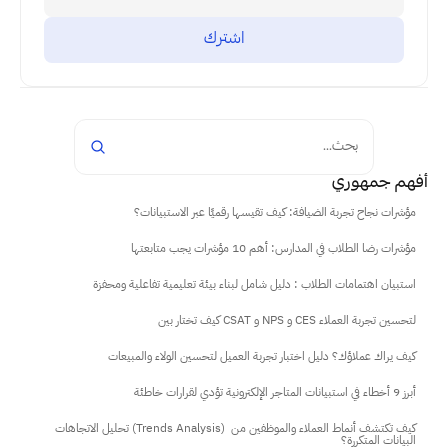
بحث...
أفهم جمهوري
مؤشرات نجاح تجربة الضيافة: كيف تقيسها رقميًا عبر الاستبيانات؟
مؤشرات رضا الطلاب في المدارس: أهم 10 مؤشرات يجب متابعتها
استبيان اهتمامات الطلاب : دليل شامل لبناء بيئة تعليمية تفاعلية ومحفزة
كيف تختار بين CSAT و NPS و CES لتحسين تجربة العملاء
كيف يراك عملاؤك؟ دليل اختبار تجربة العميل لتحسين الولاء والمبيعات
أبرز 9 أخطاء في استبيانات المتاجر الإلكترونية تؤدي لقرارات خاطئة
تحليل الاتجاهات (Trends Analysis) كيف تكتشف أنماط العملاء والموظفين من 
البيانات المتكررة؟