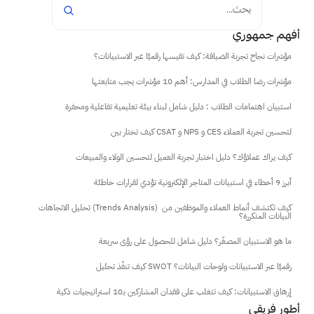
بحث...
أفهم جمهوري
مؤشرات نجاح تجربة الضيافة: كيف تقيسها رقميًا عبر الاستبيانات؟
مؤشرات رضا الطلاب في المدارس: أهم 10 مؤشرات يجب متابعتها
استبيان اهتمامات الطلاب : دليل شامل لبناء بيئة تعليمية تفاعلية ومحفزة
كيف تختار بين CSAT و NPS و CES لتحسين تجربة العملاء
كيف يراك عملاؤك؟ دليل اختبار تجربة العميل لتحسين الولاء والمبيعات
أبرز 9 أخطاء في استبيانات المتاجر الإلكترونية تؤدي لقرارات خاطئة
تحليل الاتجاهات (Trends Analysis) كيف تكتشف أنماط العملاء والموظفين من 
البيانات المتكررة؟
ما هو الاستبيان المصغّر؟ دليل شامل للحصول على رؤى سريعة
كيف تنفّذ تحليل SWOT رقميًا عبر الاستبيانات ولوحات البيانات؟
إرهاق الاستبيانات: كيف تتغلب على فقدان المشاركين بـ10 استراتيجيات ذكية
أطور فريقي