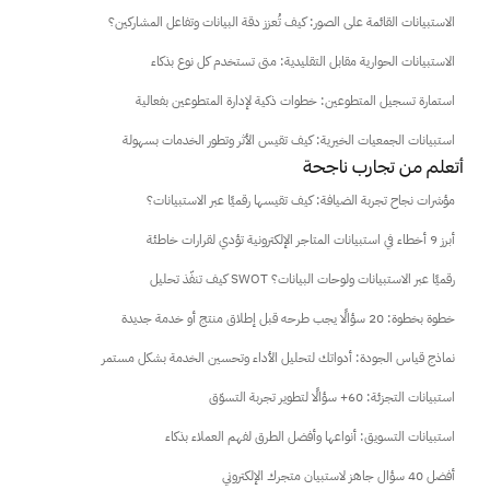
الاستبيانات القائمة على الصور: كيف تُعزز دقة البيانات وتفاعل المشاركين؟
الاستبيانات الحوارية مقابل التقليدية: متى تستخدم كل نوع بذكاء
استمارة تسجيل المتطوعين: خطوات ذكية لإدارة المتطوعين بفعالية
استبيانات الجمعيات الخيرية: كيف تقيس الأثر وتطور الخدمات بسهولة
 أتعلم من تجارب ناجحة
مؤشرات نجاح تجربة الضيافة: كيف تقيسها رقميًا عبر الاستبيانات؟
أبرز 9 أخطاء في استبيانات المتاجر الإلكترونية تؤدي لقرارات خاطئة
كيف تنفّذ تحليل SWOT رقميًا عبر الاستبيانات ولوحات البيانات؟
خطوة بخطوة: 20 سؤالًا يجب طرحه قبل إطلاق منتج أو خدمة جديدة
نماذج قياس الجودة: أدواتك لتحليل الأداء وتحسين الخدمة بشكل مستمر
استبيانات التجزئة: 60+ سؤالًا لتطوير تجربة التسوّق
استبيانات التسويق: أنواعها وأفضل الطرق لفهم العملاء بذكاء
أفضل 40 سؤال جاهز لاستبيان متجرك الإلكتروني