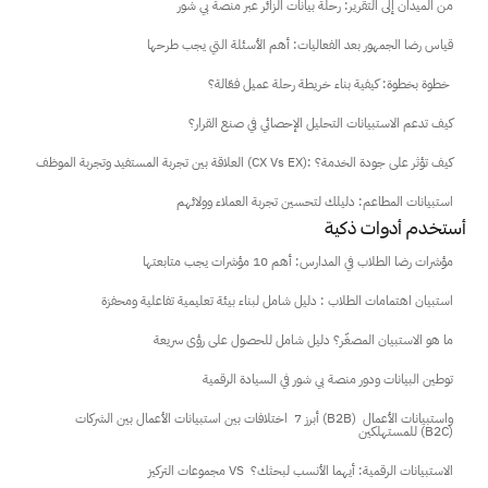
من الميدان إلى التقرير: رحلة بيانات الزائر عبر منصة بي شور
قياس رضا الجمهور بعد الفعاليات: أهم الأسئلة التي يجب طرحها
خطوة بخطوة: كيفية بناء خريطة رحلة عميل فعّالة؟ 
كيف تدعم الاستبيانات التحليل الإحصائي في صنع القرار؟
العلاقة بين تجربة المستفيد وتجربة الموظف (CX Vs EX): كيف تؤثر على جودة الخدمة؟
استبيانات المطاعم: دليلك لتحسين تجربة العملاء وولائهم
أستخدم أدوات ذكية
مؤشرات رضا الطلاب في المدارس: أهم 10 مؤشرات يجب متابعتها
استبيان اهتمامات الطلاب : دليل شامل لبناء بيئة تعليمية تفاعلية ومحفزة
ما هو الاستبيان المصغّر؟ دليل شامل للحصول على رؤى سريعة
توطين البيانات ودور منصة بي شور في السيادة الرقمية
أبرز 7  اختلافات بين استبيانات الأعمال بين الشركات (B2B) واستبيانات الأعمال 
للمستهلكين (B2C)
مجموعات التركيز VS  الاستبيانات الرقمية: أيهما الأنسب لبحثك؟