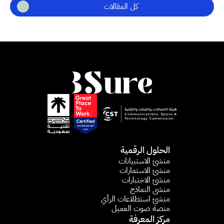
كل المقالات
الحلول الرقمية
منشئ الاستبيانات​
منشئ الاستمارات​
منشئ الاختبارات
منشى النماذج
منشئ استطلاعات الرأي​
منصة صوت العميل
مركز المعرفة