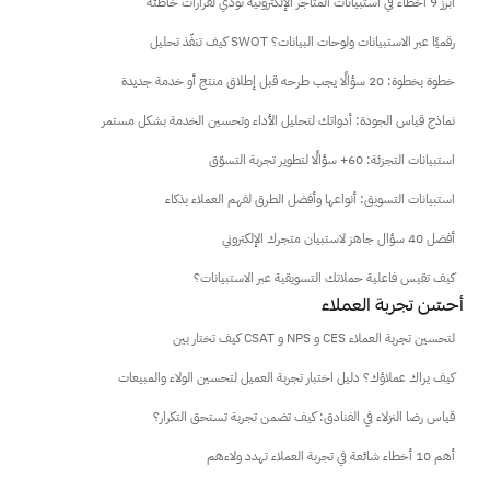
أبرز 9 أخطاء في استبيانات المتاجر الإلكترونية تؤدي لقرارات خاطئة
كيف تنفّذ تحليل SWOT رقميًا عبر الاستبيانات ولوحات البيانات؟
خطوة بخطوة: 20 سؤالًا يجب طرحه قبل إطلاق منتج أو خدمة جديدة
نماذج قياس الجودة: أدواتك لتحليل الأداء وتحسين الخدمة بشكل مستمر
استبيانات التجزئة: 60+ سؤالًا لتطوير تجربة التسوّق
استبيانات التسويق: أنواعها وأفضل الطرق لفهم العملاء بذكاء
أفضل 40 سؤال جاهز لاستبيان متجرك الإلكتروني
كيف تقيس فاعلية حملاتك التسويقية عبر الاستبيانات؟
 أحسّن تجربة العملاء
كيف تختار بين CSAT و NPS و CES لتحسين تجربة العملاء
كيف يراك عملاؤك؟ دليل اختبار تجربة العميل لتحسين الولاء والمبيعات
قياس رضا النزلاء في الفنادق: كيف تضمن تجربة تستحق التكرار؟
أهم 10 أخطاء شائعة في تجربة العملاء تهدد ولاءهم