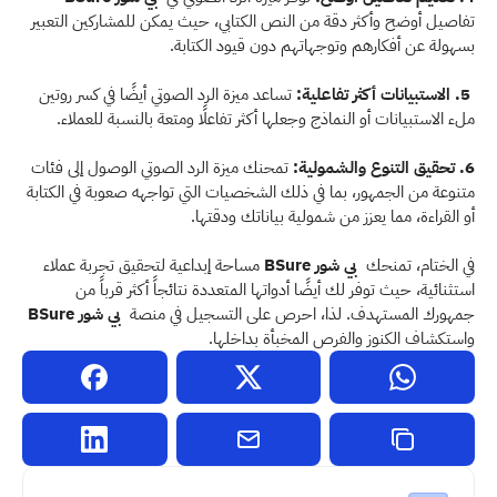
تفاصيل أوضح وأكثر دقة من النص الكتابي، حيث يمكن للمشاركين التعبير 
بسهولة عن أفكارهم وتوجهاتهم دون قيود الكتابة.
 5. الاستبيانات أكثر تفاعلية: 
تساعد ميزة الرد الصوتي أيضًا في كسر روتين 
ملء الاستبيانات أو النماذج وجعلها أكثر تفاعلًا ومتعة بالنسبة للعملاء.
6. تحقيق التنوع والشمولية: 
تمحنك ميزة الرد الصوتي الوصول إلى فئات 
متنوعة من الجمهور، بما في ذلك الشخصيات التي تواجهه صعوبة في الكتابة 
أو القراءة، مما يعزز من شمولية بياناتك ودقتها.
في الختام، تمنحك  
بي شور BSure 
مساحة إبداعية لتحقيق تجربة عملاء 
استثنائية، حيث توفر لك أيضًا أدواتها المتعددة نتائجاً أكثر قرباً من 
جمهورك المستهدف. لذا، احرص على التسجيل في منصة  
بي شور BSure 
واستكشاف الكنوز والفرص المخبأة بداخلها.